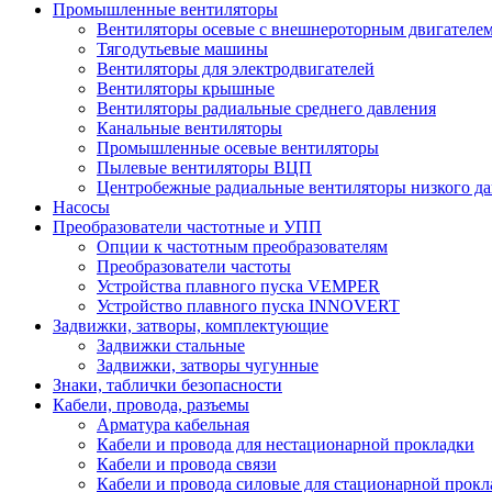
Промышленные вентиляторы
Вентиляторы осевые с внешнероторным двигателе
Тягодутьевые машины
Вентиляторы для электродвигателей
Вентиляторы крышные
Вентиляторы радиальные среднего давления
Канальные вентиляторы
Промышленные осевые вентиляторы
Пылевые вентиляторы ВЦП
Центробежные радиальные вентиляторы низкого д
Насосы
Преобразователи частотные и УПП
Опции к частотным преобразователям
Преобразователи частоты
Устройства плавного пуска VEMPER
Устройство плавного пуска INNOVERT
Задвижки, затворы, комплектующие
Задвижки стальные
Задвижки, затворы чугунные
Знаки, таблички безопасности
Кабели, провода, разъемы
Арматура кабельная
Кабели и провода для нестационарной прокладки
Кабели и провода связи
Кабели и провода силовые для стационарной прокл