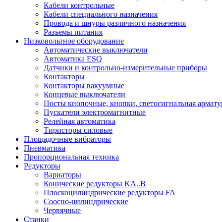
Кабели контрольные
Кабели специального назначения
Провода и шнуры различного назначения
Разъемы питания
Низковольтное оборудование
Автоматические выключатели
Автоматика ESQ
Датчики и контрольно-измерительные приборы
Контакторы
Контакторы вакуумные
Концевые выключатели
Посты кнопочные, кнопки, светосигнальная армату
Пускатели электромагнитные
Релейная автоматика
Тиристоры силовые
Площадочные вибраторы
Пневматика
Пропорциональная техника
Редукторы
Вариаторы
Конические редукторы KA..B
Плоскоцилиндрические редукторы FA
Соосно-цилиндрические
Червячные
Станки