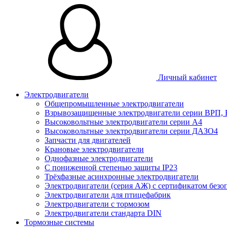
Личный кабинет
Электродвигатели
Общепромышленные электродвигатели
Взрывозащищенные электродвигатели серии ВРП,
Высоковольтные электродвигатели серии А4
Высоковольтные электродвигатели серии ДАЗО4
Запчасти для двигателей
Крановые электродвигатели
Однофазные электродвигатели
С пониженной степенью защиты IP23
Трёхфазные асинхронные электродвигатели
Электродвигатели (серия АЖ) с сертификатом безо
Электродвигатели для птицефабрик
Электродвигатели с тормозом
Электродвигатели стандарта DIN
Тормозные системы