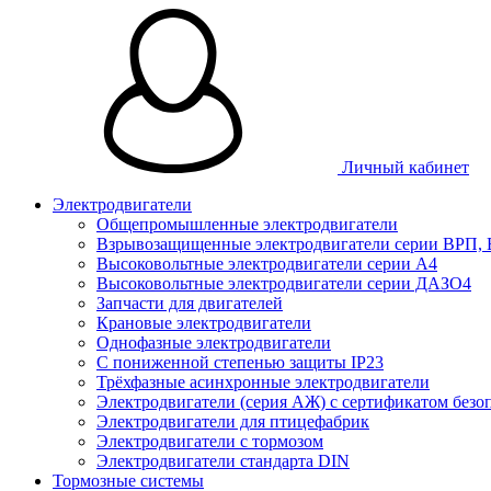
Личный кабинет
Электродвигатели
Общепромышленные электродвигатели
Взрывозащищенные электродвигатели серии ВРП,
Высоковольтные электродвигатели серии А4
Высоковольтные электродвигатели серии ДАЗО4
Запчасти для двигателей
Крановые электродвигатели
Однофазные электродвигатели
С пониженной степенью защиты IP23
Трёхфазные асинхронные электродвигатели
Электродвигатели (серия АЖ) с сертификатом безо
Электродвигатели для птицефабрик
Электродвигатели с тормозом
Электродвигатели стандарта DIN
Тормозные системы