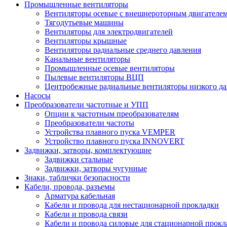
Промышленные вентиляторы
Вентиляторы осевые с внешнероторным двигателе
Тягодутьевые машины
Вентиляторы для электродвигателей
Вентиляторы крышные
Вентиляторы радиальные среднего давления
Канальные вентиляторы
Промышленные осевые вентиляторы
Пылевые вентиляторы ВЦП
Центробежные радиальные вентиляторы низкого д
Насосы
Преобразователи частотные и УПП
Опции к частотным преобразователям
Преобразователи частоты
Устройства плавного пуска VEMPER
Устройство плавного пуска INNOVERT
Задвижки, затворы, комплектующие
Задвижки стальные
Задвижки, затворы чугунные
Знаки, таблички безопасности
Кабели, провода, разъемы
Арматура кабельная
Кабели и провода для нестационарной прокладки
Кабели и провода связи
Кабели и провода силовые для стационарной прокл