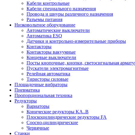
Кабели контрольные
Кабели специального назначения
Провода и шнуры различного назначения
Разъемы питания
Низковольтное оборудование
Автоматические выключатели
Автоматика ESQ
Датчики и контрольно-измерительные приборы
Контакторы
Контакторы вакуумные
Концевые выключатели
Посты кнопочные, кнопки, светосигнальная армату
Пускатели электромагнитные
Релейная автоматика
Тиристоры силовые
Площадочные вибраторы
Пневматика
Пропорциональная техника
Редукторы
Вариаторы
Конические редукторы KA..B
Плоскоцилиндрические редукторы FA
Соосно-цилиндрические
Червячные
Станки