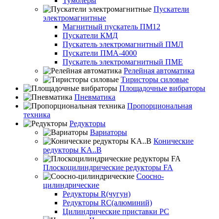
Тумблеры
Пускатели
электромагнитные
Магнитный пускатель ПМ12
Пускатели КМД
Пускатель электромагнитный ПМЛ
Пускатели ПМА-4000
Пускатель электромагнитный ПМЕ
Релейная автоматика
Тиристоры силовые
Площадочные вибраторы
Пневматика
Пропорциональная
техника
Редукторы
Вариаторы
Конические
редукторы KA..B
Плоскоцилиндрические редукторы FA
Соосно-
цилиндрические
Редукторы R(чугун)
Редукторы RC(алюминий)
Цилиндрические приставки PC