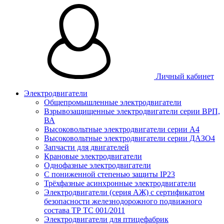
Личный кабинет
Электродвигатели
Общепромышленные электродвигатели
Взрывозащищенные электродвигатели серии ВРП,
ВА
Высоковольтные электродвигатели серии А4
Высоковольтные электродвигатели серии ДАЗО4
Запчасти для двигателей
Крановые электродвигатели
Однофазные электродвигатели
С пониженной степенью защиты IP23
Трёхфазные асинхронные электродвигатели
Электродвигатели (серия АЖ) с сертификатом
безопасности железнодорожного подвижного
состава ТР ТС 001/2011
Электродвигатели для птицефабрик