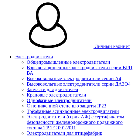
Личный кабинет
Электродвигатели
Общепромышленные электродвигатели
Взрывозащищенные электродвигатели серии ВРП,
ВА
Высоковольтные электродвигатели серии А4
Высоковольтные электродвигатели серии ДАЗО4
Запчасти для двигателей
Крановые электродвигатели
Однофазные электродвигатели
С пониженной степенью защиты IP23
Трёхфазные асинхронные электродвигатели
Электродвигатели (серия АЖ) с сертификатом
безопасности железнодорожного подвижного
состава ТР ТС 001/2011
Электродвигатели для птицефабрик