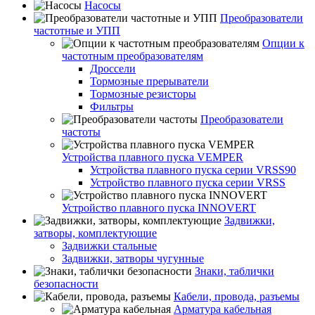
Насосы
Преобразователи
частотные и УПП
Опции к
частотным преобразователям
Дроссели
Тормозные прерыватели
Тормозные резисторы
Фильтры
Преобразователи
частоты
Устройства плавного пуска VEMPER
Устройства плавного пуска серии VRSS90
Устройство плавного пуска серии VRSS
Устройство плавного пуска INNOVERT
Задвижки,
затворы, комплектующие
Задвижки стальные
Задвижки, затворы чугунные
Знаки, таблички
безопасности
Кабели, провода, разъемы
Арматура кабельная