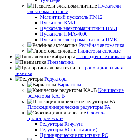
Тумблеры
Пускатели
электромагнитные
Магнитный пускатель ПМ12
Пускатели КМД
Пускатель электромагнитный ПМЛ
Пускатели ПМА-4000
Пускатель электромагнитный ПМЕ
Релейная автоматика
Тиристоры силовые
Площадочные вибраторы
Пневматика
Пропорциональная
техника
Редукторы
Вариаторы
Конические
редукторы KA..B
Плоскоцилиндрические редукторы FA
Соосно-
цилиндрические
Редукторы R(чугун)
Редукторы RC(алюминий)
Цилиндрические приставки PC