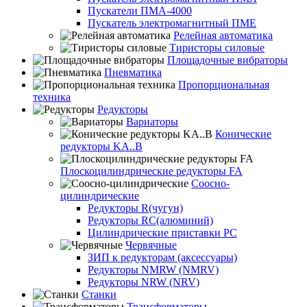
Пускатели ПМА-4000
Пускатель электромагнитный ПМЕ
Релейная автоматика
Тиристоры силовые
Площадочные вибраторы
Пневматика
Пропорциональная
техника
Редукторы
Вариаторы
Конические
редукторы KA..B
Плоскоцилиндрические редукторы FA
Соосно-
цилиндрические
Редукторы R(чугун)
Редукторы RC(алюминий)
Цилиндрические приставки PC
Червячные
ЗИП к редукторам (аксессуары)
Редукторы NMRW (NMRV)
Редукторы NRW (NRV)
Станки
Трансформаторы